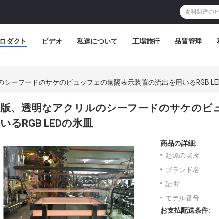
ロダクト
ビデオ
私達について
工場旅行
品質管理
シーフードのサケのビュッフェの遠隔表示装置の流出を用いるRGB LE
版、透明なアクリルのシーフードのサケのビ
いるRGB LEDの氷皿
商品の詳細:
起源の場所:
ブランド名:
証明:
モデル番号:
お支払配送条件: