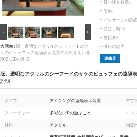
最小注文数量:
価格:
パッケージの詳細
受渡し時間:
支払条件:
大画像 :
版、透明なアクリルのシーフードのサ
供給の能力:
ケのビュッフェの遠隔表示装置の流出を用いる
連絡先
RGB LEDの氷皿
版、透明なアクリルのシーフードのサケのビュッフェの遠隔表示
説明
タイプ:
アイシングの遠隔表示装置
アプ
フィーチャー:
多彩なLEDの遊ぶこと
イン
材料:
アクリル
物質的