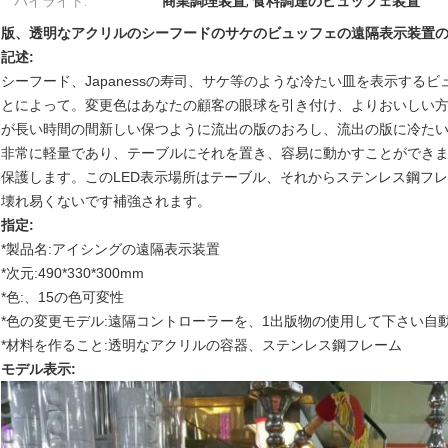
ハイライト:
商業調理装置
,
食料調達のビュッフェ装置
版、透明なアクリルのシーフードのサケのビュッフェの遠隔表示装置の流
記述:
シーフード、Japanessの寿司、サケ等のような冷たい皿を表示す
とによって。変更色はあなたの顧客の眼球を引き付け、よりおいしい
が長い時間の間新しい保つように流出の版のおろし、流出の版に冷た
非常に軽量であり、テーブルにそれを置き、容易に動かすことができ
保護します。このLED表示場所はテーブル、それからステンレス鋼フ
壊れ易くないです補強されます。
指定:
*製品名:アイシングの遠隔表示装置
*次元:490*330*300mm
*色:、15の色可変性
*色の変更モデル:遠隔コントローラーを、1出版物の使用して下さい自
*材料を作ること:透明なアクリルの容器、ステンレス鋼フレーム
モデル表示: