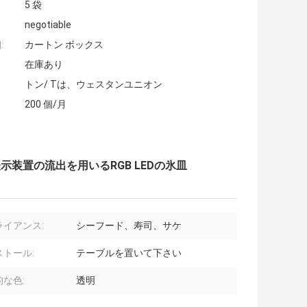
5 袋
negotiable
:
カートン ボックス
在庫あり
トン/ Tは、ウェスタンユニオン
200 個/月
装置の流出を用いるRGB LEDの氷皿
ライアンス:
シーフード、寿司、サケ
ストール:
テーブルを置いて下さい
な色:
透明