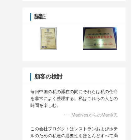
認証
顧客の検討
毎回中国の私の滞在の間にそれらは私の任命
を非常によく整理する。私はこれらの人との
時間を楽しむ。
—— MadivesからのManik氏
この会社プロダクトはレストランおよびホテ
ルのための私達の必要性をほとんどすべて満