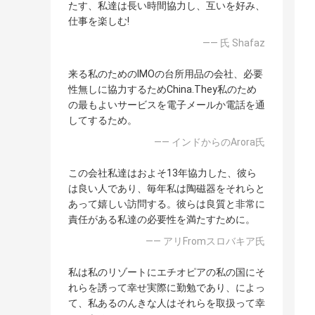
たす、私達は長い時間協力し、互いを好み、
仕事を楽しむ!
—— 氏 Shafaz
来る私のためのIMOの台所用品の会社、必要
性無しに協力するためChina.They私のため
の最もよいサービスを電子メールか電話を通
してするため。
—— インドからのArora氏
この会社私達はおよそ13年協力した、彼ら
は良い人であり、毎年私は陶磁器をそれらと
あって嬉しい訪問する。彼らは良質と非常に
責任がある私達の必要性を満たすために。
—— アリFromスロバキア氏
私は私のリゾートにエチオピアの私の国にそ
れらを誘って幸せ実際に勤勉であり、によっ
て、私あるのんきな人はそれらを取扱って幸