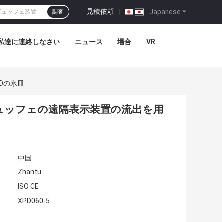
見積依頼
|
Japanese
調査
私達に連絡しなさい
ニュース
場合
VR
Dの氷皿
ュッフェの遠隔表示装置の流出を用
中国
Zhantu
ISO CE
XPD060-5