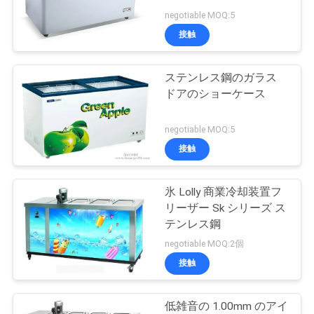
旅
negotiable MOQ:5
行
接触
32
ステンレス鋼のガラス
品
商業電気汽船
ドアのショーケース
質
negotiable MOQ:5
管
接触
理
氷 Lolly 商業冷却装置フ
42
リーザー Sk シリーズ ス
私
商業ビュッフェ装
テンレス鋼
達
negotiable MOQ:2個
置
接触
に
連
低雑音の 1.00mm のアイ