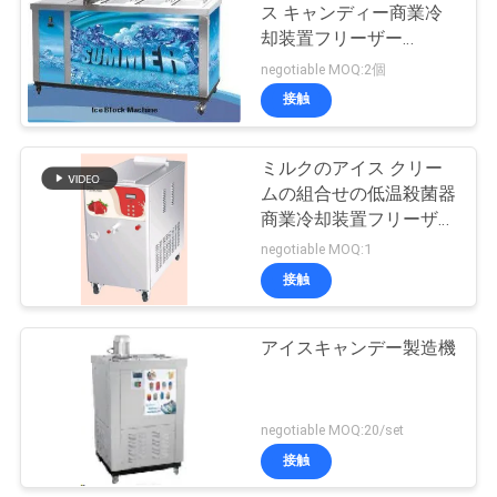
ス キャンディー商業冷
絡
却装置フリーザー
114
し
6720kg/24hours
negotiable MOQ:2個
接触
な
商業冷蔵庫冷凍庫
さ
ミルクのアイス クリー
ムの組合せの低温殺菌器
い
商業冷却装置フリーザー
730x1225x1087mm
negotiable MOQ:1
6KW
ニ
接触
76
ュ
アイスキャンデー製造機
食品加工装置
ー
ス
negotiable MOQ:20/set
接触
場