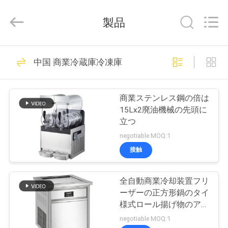
2013
-
2026
製品
Guangzhou
IMO
Catering
equipments
limited.
家
143
All
中国 商業冷蔵庫冷凍庫
Rights
Reserved.
商業台所装置
プ
商業ステンレス鋼の倍は
ロ
15Lx2廃油機械の先頭に
立つ
ダ
negotiable MOQ:1
ク
接触
79
ト
全自動商業冷却装置フリ
西部の台所装置
ーザーの正方形鍋のタイ
ビ
様式ロール揚げ物のアイ
ス クリーム
negotiable MOQ:1