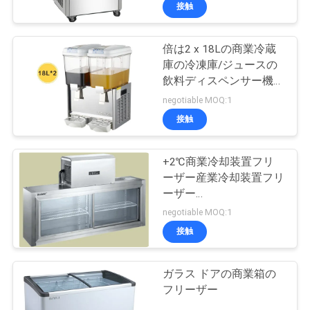
デ
接触
オ
倍は2 x 18Lの商業冷蔵
51
庫の冷凍庫/ジュースの
私
飲料ディスペンサー機械
中国の調理用コンロ
をタンクに入れます
達
negotiable MOQ:1
接触
に
つ
+2℃商業冷却装置フリ
ーザー産業冷却装置フリ
い
ーザー
78
て
1500*450*600/300 への
negotiable MOQ:1
+6℃
電気ベーキング オ
接触
工
ーブン
ガラス ドアの商業箱の
場
フリーザー