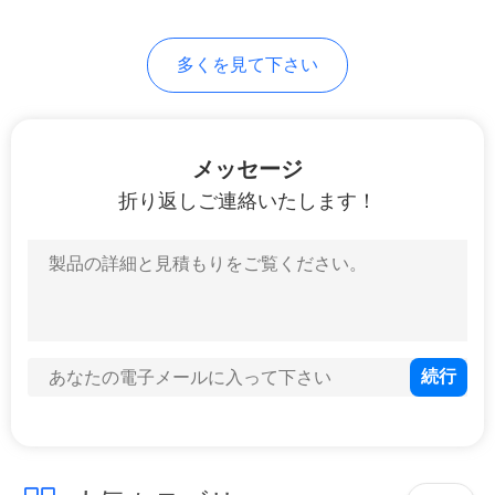
合
33
多くを見て下さい
ステンレス鋼のケ
VR
イタリング装置
メッセージ
地
折り返しご連絡いたします！
図
13
PRIVACY
ホテルの洗濯機械
POLICY