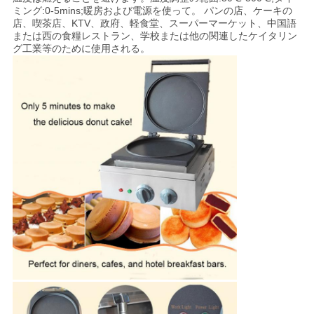
ミング:0-5mins;暖房および電源を使って。 パンの店、ケーキの
合
店、喫茶店、KTV、政府、軽食堂、スーパーマーケット、中国語
または西の食糧レストラン、学校または他の関連したケイタリン
グ工業等のために使用される。
VR
地
図
PRIVACY
POLICY