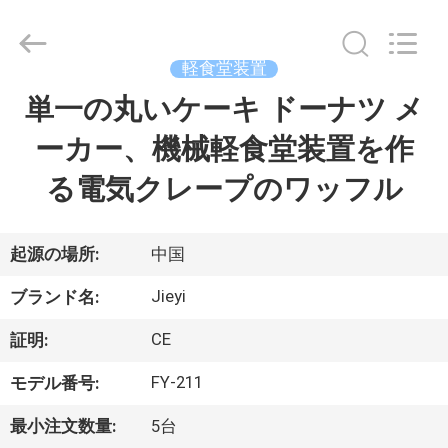
2013
-
2026
Guangzhou
IMO
軽食堂装置
Catering
equipments
limited.
単一の丸いケーキ ドーナツ メ
家
All
Rights
Reserved.
ーカー、機械軽食堂装置を作
プ
る電気クレープのワッフル
ロ
ダ
起源の場所:
中国
ク
Jieyi
ブランド名:
ト
CE
証明:
FY-211
モデル番号:
ビ
最小注文数量:
5台