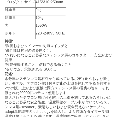
プロダクト サイズ
415*310*250mm
絡
純重量
9kg
し
総重量
10kg
な
力
1550W
ボルト
220~240V、50Hz
さ
特徴:
い
*温度およびタイマーの制御スイッチと…
*高性能は暖房の管を厚くし、
*きれいになること容易なステンレス鋼のコネクター、安全および
健康
ニ
*容易作動すること、信頼できる働くこと
*セリウム、承認されるISOと…
記述:
ュ
余分厚いステンレス鋼材料から成っているボディ耐久および険し
い。モデル、テフロン焦げ付き防止の上塗を施してあるを熱する
ー
2つの版。上および底板は両方ステンレス鋼の暖房の管を、それ
渡された20000回のテスト使用します。
ス
輸入されたテフロン焦げ付き防止の上塗を施してあるのきれいに
なること容易な安全衞生。温度調整ケーブル中が付いているステ
ンレス鋼のconner、素晴らしいおよび安全見えないケーブル。
adopt温度調整のtechbologyを輸入し、より精密なタイマー制御
場
温度は燃えることを避けます。温度調整の範囲:50℃-300℃;タイ