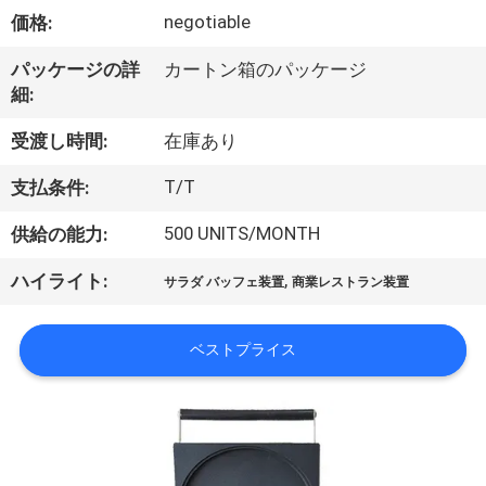
デ
negotiable
価格:
オ
パッケージの詳
カートン箱のパッケージ
細:
私
受渡し時間:
在庫あり
達
T/T
支払条件:
に
500 UNITS/MONTH
供給の能力:
つ
,
ハイライト:
い
サラダ バッフェ装置
商業レストラン装置
て
ベストプライス
工
場