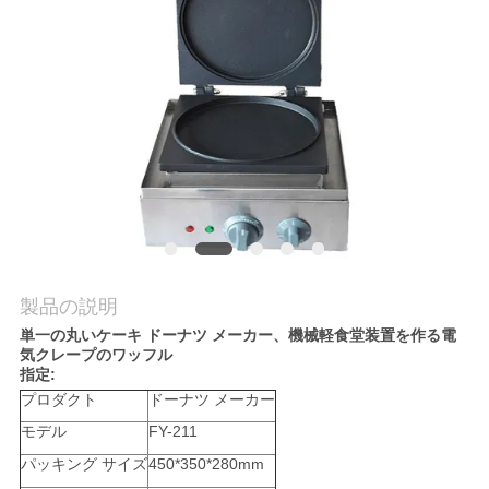
旅
行
品
質
管
理
製品の説明
私
単一の丸いケーキ ドーナツ メーカー、機械軽食堂装置を作る電
気クレープのワッフル
達
指定:
プロダクト
ドーナツ メーカー
に
モデル
FY-211
連
パッキング サイズ
450*350*280mm