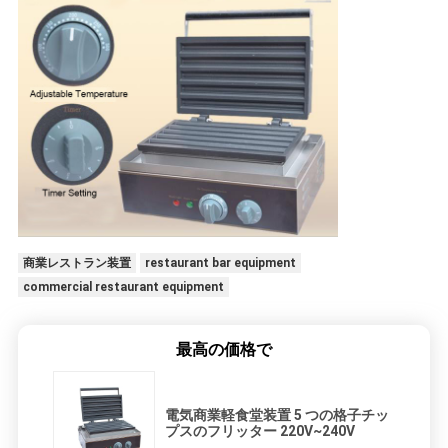
合
VR
地
図
商業レストラン装置
restaurant bar equipment
PRIVACY
commercial restaurant equipment
POLICY
最高の価格で
電気商業軽食堂装置 5 つの格子チッ
プスのフリッター 220V~240V