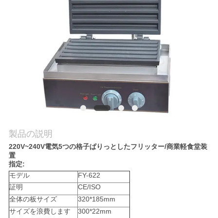
旅
行
品
質
管
理
製品の説明
220V~240V電気5つの格子ぱりっとしたフリッター/商業軽食堂装
私
置
指定:
達
モデル
FY-622
に
証明
CE/ISO
全体の板サイズ
320*185mm
連
サイズを浪費します
300*22mm