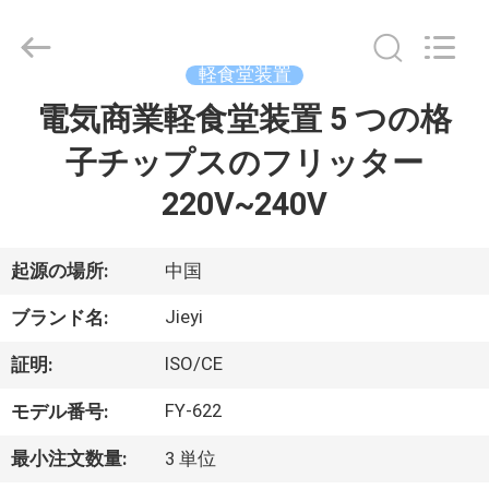
2013
-
2026
Guangzhou
IMO
軽食堂装置
Catering
equipments
limited.
電気商業軽食堂装置 5 つの格
家
All
Rights
Reserved.
子チップスのフリッター
プ
220V~240V
ロ
起源の場所:
中国
ダ
Jieyi
ク
ブランド名:
ト
ISO/CE
証明:
FY-622
モデル番号:
ビ
最小注文数量:
3 単位