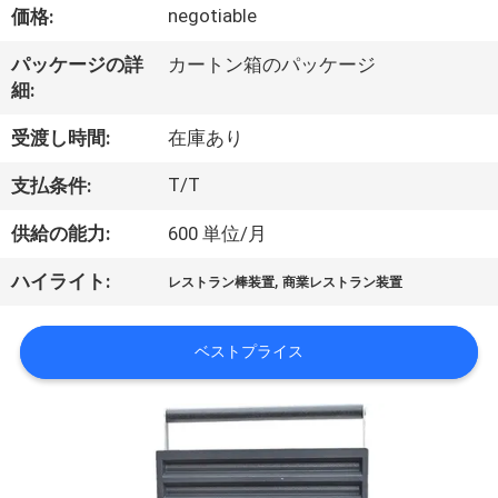
デ
negotiable
価格:
オ
パッケージの詳
カートン箱のパッケージ
細:
私
受渡し時間:
在庫あり
達
T/T
支払条件:
に
供給の能力:
600 単位/月
つ
,
ハイライト:
レストラン棒装置
商業レストラン装置
い
て
ベストプライス
工
場