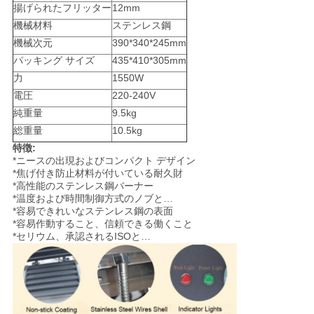
揚げられたフリッター
12mm
絡
機械材料
ステンレス鋼
し
機械次元
390*340*245mm
パッキング サイズ
435*410*305mm
な
力
1550W
さ
電圧
220-240V
純重量
9.5kg
い
総重量
10.5kg
特徴:
*ニースの出現およびコンパクト デザイン
ニ
*焦げ付き防止材料が付いている耐久財
*高性能のステンレス鋼バーナー
*温度および時間制御方式のノブと…
ュ
*容易できれいなステンレス鋼の表面
*容易作動すること、信頼できる働くこと
ー
*セリウム、承認されるISOと…
ス
場