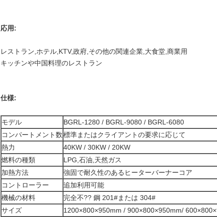
応用:
レストラン,ホテル,KTV,政府,その他の関連企業,大食堂,商業用
キッチンや中国料理のレストラン
仕様:
モデル
BGRL-1280 / BGRL-9080 / BGRL-6080
コンパートメント数
標準またはクライアントの要求に応じて
熱力
40KW / 30KW / 20KW
燃料の種類
LPG,石油,天然ガス
加熱方法
強固で耐久性のあるヒーターバーナーコア
コントローラー
追加利用可能
機械の材料
完全不?? 鋼 201#または 304#
サイズ
1200×800×950mm / 900×800×950mm/ 600×800