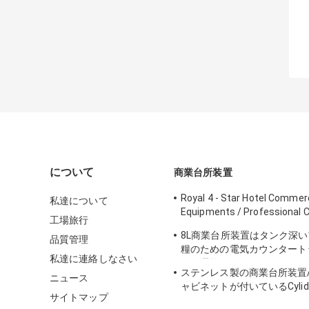
について
商業台所装置
Royal 4 - Star Hotel Commerc
私達について
Equipments / Professional 
工場旅行
Equipment
8L商業台所装置はタンク深
品質管理
糧のための電気カウンタート
私達に連絡しなさい
鍋を選抜します
ステンレス製の商業台所装置/4x1
ニュース
ャビネットが付いているCyli
サイトマップ
イ鍋