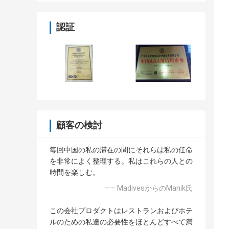
認証
顧客の検討
毎回中国の私の滞在の間にそれらは私の任命
を非常によく整理する。私はこれらの人との
時間を楽しむ。
—— MadivesからのManik氏
この会社プロダクトはレストランおよびホテ
ルのための私達の必要性をほとんどすべて満