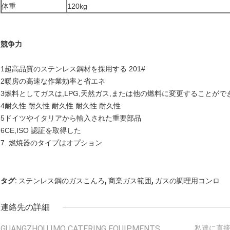
体重
120kg
競争力
1超高品質のステンレス鋼材を採用する 201#
2暖房の高速な作業効率と省エネ
3燃料としてガスは,LPG,天然ガス,または他の燃料に変更することがで
4耐久性 耐久性 耐久性 耐久性 耐久性
5ドイツやイタリアから輸入された重要部品
6CE,ISO 認証を取得した
7. 燃焼器のタイプはオプション
,
,
タグ:
ステンレス鋼のガスこんろ
商業ガス範囲
ガスの調理用コンロ
連絡先の詳細
GUANGZHOU IMO CATERING EQUIPMENTS
私達に直