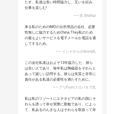
たす、私達は長い時間協力し、互いを好み、
仕事を楽しむ!
—— 氏 Shafaz
来る私のためのIMOの台所用品の会社、必要
性無しに協力するためChina.They私のため
の最もよいサービスを電子メールか電話を通
してするため。
—— インドからのArora氏
この会社私達はおよそ13年協力した、彼ら
は良い人であり、毎年私は陶磁器をそれらと
あって嬉しい訪問する。彼らは良質と非常に
責任がある私達の必要性を満たすために。
—— アリFromスロバキア氏
私は私のリゾートにエチオピアの私の国にそ
れらを誘って幸せ実際に勤勉であり、によっ
て、私あるのんきな人はそれらを取扱って幸