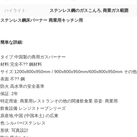
ハイライト:
ステンレス鋼のガスこんろ
,
商業ガス範囲
ステンレス鋼床バーナー 商業用キッチン用
簡単な詳細:
タイプ:中国製の商用ガスバーナー
材料:完全不?? 鋼材料
サイズ:1200x800x950mm / 900x800x950mm/600x800x950
表面:不?? 鋼
防火:高水準の安全基準
保証: 2年
特定用途: 商業用レストランその他の関連飲食業 容姿: 商業用
飲食設備 レンジストーブシリーズ
原産地:中国 (中国本土) の広東
色:シルバー/ステンレス
形状: 写真設計