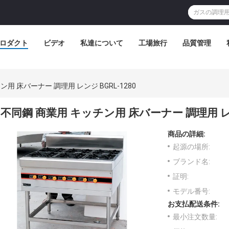
ロダクト
ビデオ
私達について
工場旅行
品質管理
用 床バーナー 調理用 レンジ BGRL-1280
不同鋼 商業用 キッチン用 床バーナー 調理用 レンジ
商品の詳細:
起源の場所:
ブランド名:
証明:
モデル番号:
お支払配送条件:
最小注文数量: