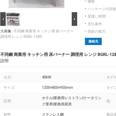
価格:
パッケージの詳細
受渡し時間:
支払条件:
大画像 :
不同鋼 商業用 キッチン用 床バーナー
供給の能力:
調理用 レンジ BGRL-1280
連絡先
不同鋼 商業用 キッチン用 床バーナー 調理用 レンジ BGRL-128
説明
火力:
40kW
モデル
サイズ:
1200×800×950mm
タイプ
ホテル|業務用レストラン|ケータリン
応用:
色:
グ業界|業務用厨房
材料:
ステンレス鋼
製品名