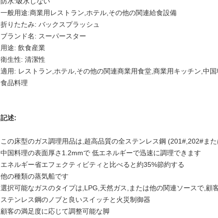
防水:吸水しない
一般用途:商業用レストラン,ホテル,その他の関連給食設備
折りたたみ: バックスプラッシュ
ブランド名: スーパースター
用途: 飲食産業
衛生性: 清潔性
適用: レストラン,ホテル,その他の関連商業用食堂,商業用キッチン,中
食品料理
記述:
この床型のガス調理用品は,超高品質の全ステンレス鋼 (201#,202#または
中国料理の表面厚さ1.2mmで 低エネルギーで迅速に調理できます
エネルギー省エフェクティビティと比べると約35%節約する
他の種類の蒸気船です
選択可能なガスのタイプは,LPG,天然ガス,または他の関連ソースで,
ステンレス鋼のノブと良いスイッチと火災制御器
顧客の満足度に応じて調整可能な脚