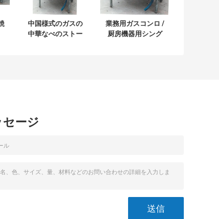
焼
中国様式のガスの
業務用ガスコンロ /
中華なべのストー
厨房機器用シング
用
ブ1バーナー1水鍋
ルバーナー
370Wの強力な送風
機
ッセージ