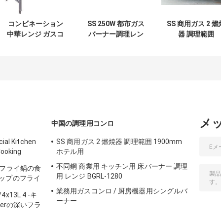
コンビネーション
SS 250W 都市ガス
SS 商用ガス 2 燃
中華レンジ ガスコ
バーナー調理レン
器 調理範囲
ンロ ガスグリドル
ジ CS-9080 キッチ
1900mm ホテル
ガスチャーブロイ
ン機器用
ラー
メ
中国の調理用コンロ
ial Kitchen
SS 商用ガス 2 燃焼器 調理範囲 1900mm
Cooking
ホテル用
不同鋼 商業用 キッチン用 床バーナー 調理
いフライ鍋の食
用 レンジ BGRL-1280
ップのフライ
業務用ガスコンロ / 厨房機器用シングルバ
3L 4 -キ
ーナー
derの深いフラ