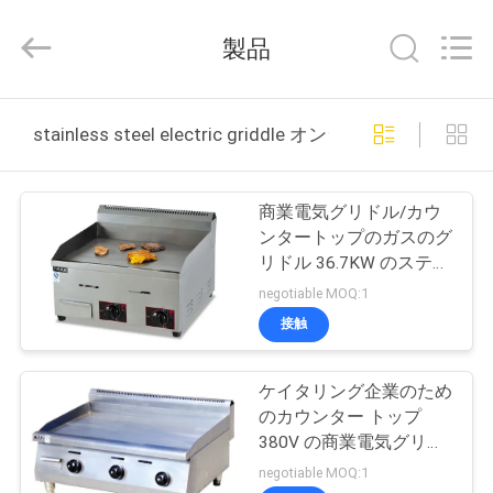
2013
-
2026
製品
Guangzhou
IMO
Catering
equipments
limited.
家
All
stainless steel electric griddle オンライン製造
Rights
Reserved.
プ
商業電気グリドル/カウ
ロ
ンタートップのガスのグ
リドル 36.7KW のステン
ダ
レス鋼
negotiable MOQ:1
ク
接触
ト
ケイタリング企業のため
のカウンター トップ
ビ
380V の商業電気グリド
ル 900X660X480mm
negotiable MOQ:1