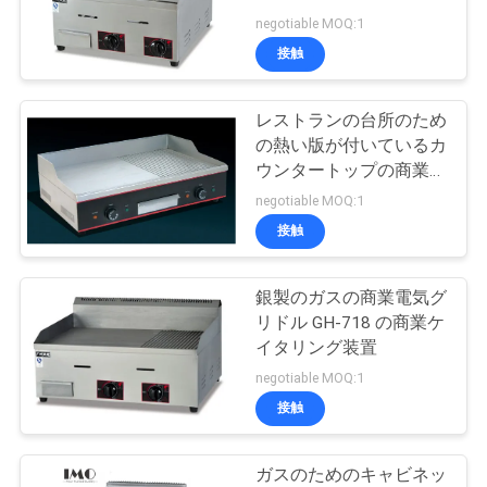
旅
negotiable MOQ:1
行
接触
レストランの台所のため
品
の熱い版が付いているカ
質
ウンタートップの商業電
気グリドル 4KW
negotiable MOQ:1
管
接触
理
銀製のガスの商業電気グ
リドル GH-718 の商業ケ
私
イタリング装置
達
negotiable MOQ:1
接触
に
連
ガスのためのキャビネッ