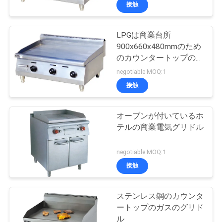
デ
接触
オ
LPGは商業台所
900x660x480mmのため
私
のカウンタートップの電
気グリドル13.5kwにガ
達
negotiable MOQ:1
スを供給します
接触
に
つ
オーブンが付いているホ
テルの商業電気グリドル
い
て
negotiable MOQ:1
接触
工
ステンレス鋼のカウンタ
場
ートップのガスのグリド
ル