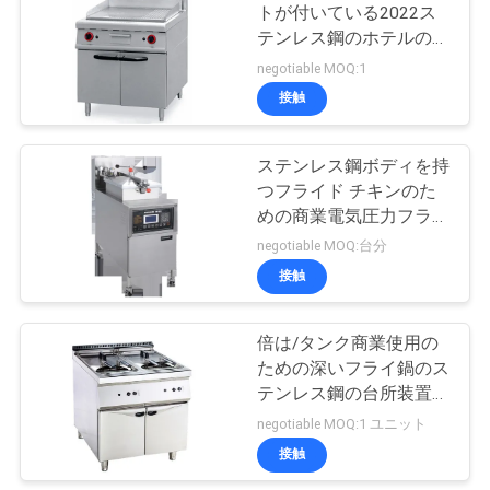
トが付いている2022ス
絡
テンレス鋼のホテルの商
し
業グリドルおよび電気
negotiable MOQ:1
接触
な
さ
ステンレス鋼ボディを持
つフライド チキンのた
い
めの商業電気圧力フライ
鍋
negotiable MOQ:台分
ニ
接触
ュ
倍は/タンク商業使用の
ー
ための深いフライ鍋のス
テンレス鋼の台所装置を
ス
選抜します
negotiable MOQ:1 ユニット
接触
場