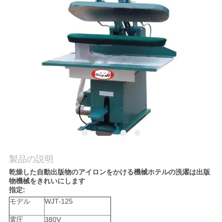
旅
行
品
質
管
理
私
製品の説明
達
乾燥した自動出版物のアイロンをかける機械ホテルの洗濯は出版
物機械をきれいにします
に
指定:
モデル
WJT-125
連
電圧
380V