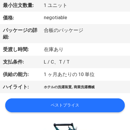
デ
最小注文数量:
1 ユニット
オ
negotiable
価格:
私
パッケージの詳
合板のパッケージ
細:
達
受渡し時間:
在庫あり
に
支払条件:
L / C、T / T
つ
供給の能力:
1 ヶ月あたりの 10 単位
い
,
ハイライト:
て
ホテルの洗濯装置
商業洗濯機械
ベストプライス
工
場