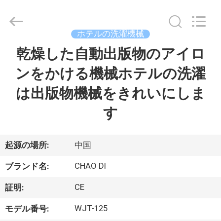
2013
-
2026
Guangzhou
IMO
ホテルの洗濯機械
Catering
equipments
limited.
乾燥した自動出版物のアイロ
家
All
Rights
Reserved.
ンをかける機械ホテルの洗濯
プ
は出版物機械をきれいにしま
ロ
す
ダ
ク
起源の場所:
中国
ト
CHAO DI
ブランド名:
CE
証明:
ビ
WJT-125
モデル番号: