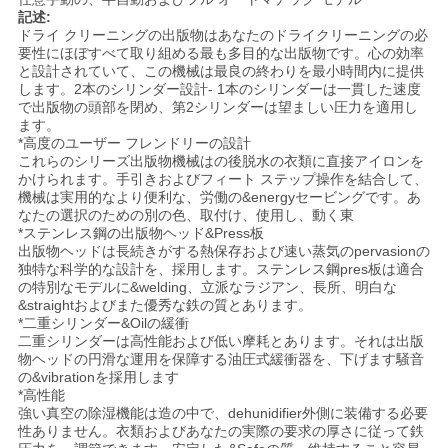
記述:
合
ドライ クリーニングの出版物はあなたのドライクリーニングの必
要性にほぼすべて取り組める最も多目的な出版物です。心の効率
と設計されていて、この機械は最良の終わりを最小時間内に提供
します。2本のシリンダー設計- 1本のシリンダーは一貫した速度
VR
で出版物の頭部を閉め、第2シリンダーは望ましい圧力を適用し
ます。
*高度のユーザー フレンドリーの設計
地
これらのシリーズ出版物機械はの後脱水の衣類に直接アイロンを
かけられます。手引きおよびフィート ステップ操作を結合して、
機械は実用的なより便利な、労働の&energyセービングです。あ
図
なたの選択のための別の色、取付け、使用し、動く東
*ステンレス鋼の出版物ヘッド&Press板
出版物ヘッドは長続きがする熱保存および速い蒸気のpervasionの
PRIVACY
独特な科学的な設計を、採用します。ステンレス鋼pres板は適合
の特別なモデルに&welding、立派なラジアン、長所、明白な
POLICY
&straightおよびまた優秀な鉄の質とあります。
*二重シリンダー&Oilの緩衝
二重シリンダーは高性能および低い摩耗とあります。それは出版
物ヘッドの円滑な運用を保障する油圧式緩衝器を、下げます騒音
の&vibrationを採用します
*高性能
強い真空の除湿機能は造の中で、dehunidifier外側に装備する必要
性ありません。衣類およびあなたの実際の要求の厚さに従って鉄