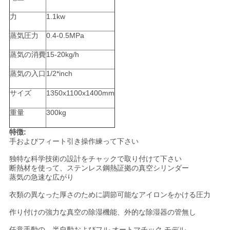
絡
力
1.1kw
し
蒸気圧力
0.4-0.5MPa
な
蒸気の消費
15-20kg/h
さ
蒸気の入口
1/2*inch
い
サイズ
1350x1100x1400mm
重量
300kg
ニ
特徴:
手およびフィート引き操作練って下さい
ュ
独特な科学技術の設計をチャックで取り付けて下さい
ー
断熱材を使って、ステンレス鋼熱証拠の真空シリンダー
蒸気の急速な広がり
ス
衣類の異なった厚さのために調節可能なアイロンをかける圧力
作り付けの強力な真空の除湿機能、外的な除湿器の管無し
場
任意手動の、半自動およびフル オートマチック モデル