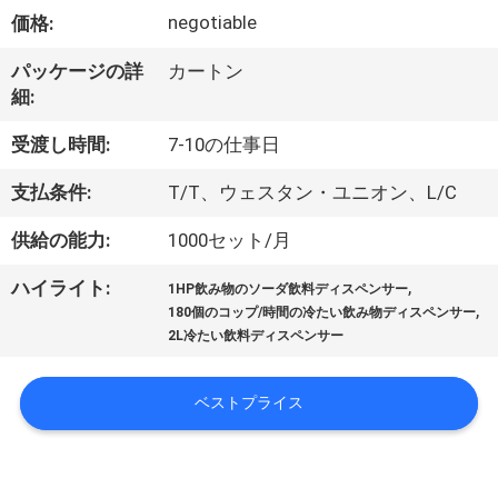
デ
negotiable
価格:
オ
パッケージの詳
カートン
細:
私
受渡し時間:
7-10の仕事日
達
支払条件:
T/T、ウェスタン・ユニオン、L/C
に
供給の能力:
1000セット/月
つ
,
ハイライト:
い
1HP飲み物のソーダ飲料ディスペンサー
,
180個のコップ/時間の冷たい飲み物ディスペンサー
て
2L冷たい飲料ディスペンサー
ベストプライス
工
場