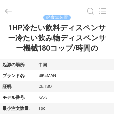
2013
-
2026
Guangzhou
IMO
軽食堂装置
Catering
equipments
limited.
1HP冷たい飲料ディスペンサ
家
All
Rights
Reserved.
ー冷たい飲み物ディスペンサ
プ
ー機械180コップ/時間の
ロ
ダ
起源の場所:
中国
ク
SIKEMAN
ブランド名:
ト
CE, ISO
証明:
KA-3
モデル番号:
ビ
1pc
最小注文数量: