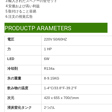
3.輸入されたスペアーの全セット
絡
4.安価および高い利益
5.取付けること容易
し
6.注文の視覚広告
な
PRODUCTP ARAMETERS
さ
電圧
220V 50/60HZ
い
力
1 HP
LED
6W
ニ
冷却剤
R134a
ュ
氷の重量
8-9.15KG
ー
飲み物の温度
1-4°C/33.8°F-39.2°F
ス
次元
420
x
655
x
700のmm
浸炭窒化タンク
2つのL
場