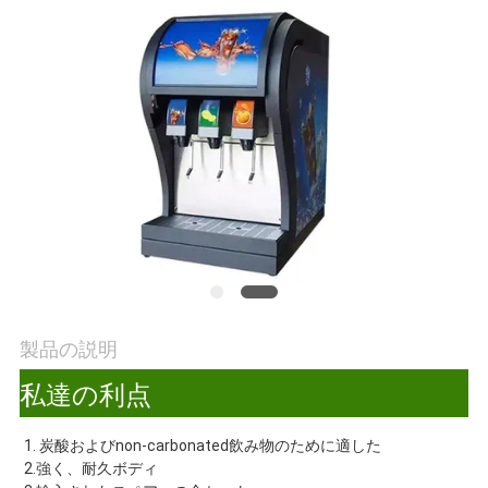
旅
行
品
質
管
理
私
製品の説明
達
私達の利点
に
1. 
炭酸およびnon-carbonated飲み物のために適した
連
2.強く、耐久ボディ