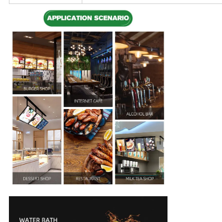
合
VR
地
図
PRIVACY
POLICY