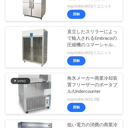
旅
に-15を真っ直ぐに冷却
negotiable MOQ:1 ユニット
しました
行
接触
直立したスリラーによっ
品
て輸入されるEmbracoの
質
圧縮機のコマーシャルの
冷蔵庫の冷凍庫範囲のセ
negotiable MOQ:1 ユニット
管
リウムによって承認され
接触
るガラス ドア
理
角氷メーカー商業冷却装
置フリーザーのポータブ
私
ル/Undercounter
達
negotiable MOQ:3個
接触
に
連
低い電力の消費の商業冷