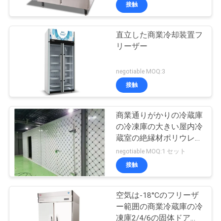
デ
付いているワーク テー
接触
ブルを冷やしました
オ
直立した商業冷却装置フ
リーザー
私
達
negotiable MOQ:3
接触
に
つ
商業通りがかりの冷蔵庫
の冷凍庫の大きい屋内冷
い
蔵室の絶縁材ポリウレタ
て
ン パネル厚く100MM
negotiable MOQ:1 セット
接触
工
空気は-18°Cのフリーザ
場
ー範囲の商業冷蔵庫の冷
凍庫2/4/6の固体ドア