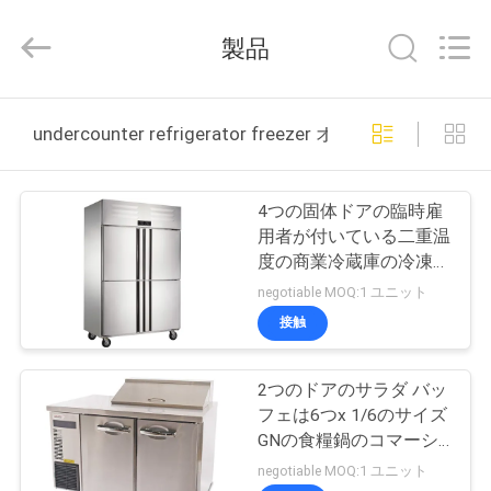
2013
-
2026
製品
Guangzhou
IMO
Catering
equipments
limited.
家
All
undercounter refrigerator freezer オンライン製造
Rights
Reserved.
プ
4つの固体ドアの臨時雇
ロ
用者が付いている二重温
度の商業冷蔵庫の冷凍
ダ
庫。範囲
negotiable MOQ:1 ユニット
0~-15°C/8~-10°C
ク
接触
ト
2つのドアのサラダ バッ
フェは6つx 1/6のサイズ
ビ
GNの食糧鍋のコマーシ
ャルの冷蔵庫の冷凍庫が
negotiable MOQ:1 ユニット