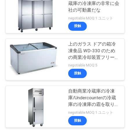
蔵庫の冷凍庫の非常に会
絡
社の可動書だな
し
negotiable MOQ:1 ユニット
接触
な
さ
上のガラス ドアの箱冷
凍食品 WD-330 のため
い
の商業冷却装置フリーザ
ー
negotiable MOQ:5
ニ
接触
ュ
自動商業冷蔵庫の冷凍
ー
庫/Undercounterの冷蔵
庫の冷凍庫の霜を取り除
ス
いて下さい
negotiable MOQ:1 ユニット
接触
場