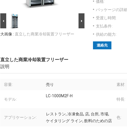
価格:
パッケージの詳細
受渡し時間:
支払条件:
大画像 :
直立した商業冷却装置フリーザー
供給の能力:
連絡先
直立した商業冷却装置フリーザー
説明
容量:
売り
素材:
LC-1000M2F-H
モデル:
特長:
レストラン, 冷凍食品, 店, 台所, 市場,
アプリケーション:
色:
ケイタリング ライン, 飲料のための店