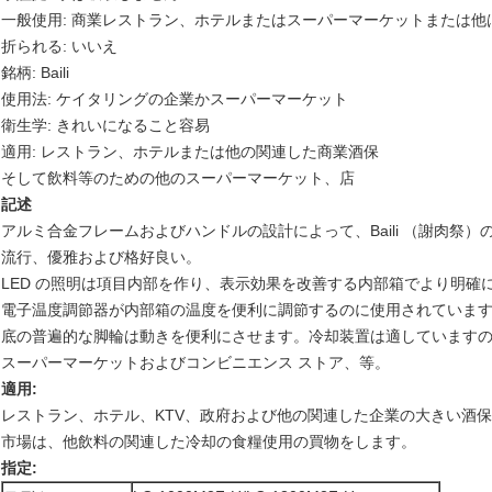
一般使用: 商業レストラン、ホテルまたはスーパーマーケットまたは
折られる: いいえ
銘柄: Baili
使用法: ケイタリングの企業かスーパーマーケット
衛生学: きれいになること容易
適用: レストラン、ホテルまたは他の関連した商業酒保
そして飲料等のための他のスーパーマーケット、店
記述
アルミ合金フレームおよびハンドルの設計によって、Baili （謝肉祭
流行、優雅および格好良い。
LED の照明は項目内部を作り、表示効果を改善する内部箱でより明確
電子温度調節器が内部箱の温度を便利に調節するのに使用されていま
底の普遍的な脚輪は動きを便利にさせます。冷却装置は適しています
スーパーマーケットおよびコンビニエンス ストア、等。
適用:
レストラン、ホテル、KTV、政府および他の関連した企業の大きい酒
市場は、他飲料の関連した冷却の食糧使用の買物をします。
指定: