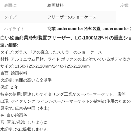
表面に:
絵画材料
冷媒:
タイプ:
フリーザーのショーケース
ハイライト:
商業 undercounter 冷却装置
,
undercoun
白い絵画商業冷却装置フリーザー、LC-1000M2F-H の垂直
速い細部:
タイプ: ガラス ドアの直立したスリラーのショーケース
材料: アルミニウム戸枠、ライト ボックスの上が付いているボディ吹
サイズ: 1150x725x2120mm/1446x725x2120mm
表面: 絵画材料
火証拠: 表面の高い安全基準
保証: 2 年
特定の使用: 関連したケイタリング工業かスーパーマーケット、店等
出現: ケイタリング ラインかスーパーマーケットの飲料の使用のための
原産地: 広東省中国（本土）
色: 白い絵画色
形: 写真が設計したように
水証拠: 水は吸収しません