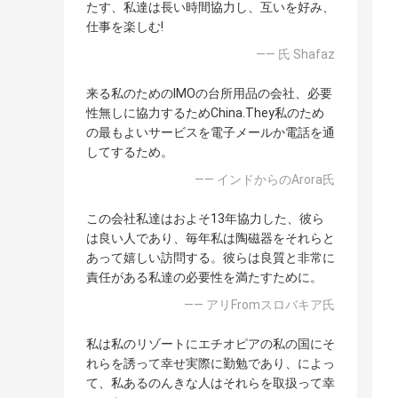
たす、私達は長い時間協力し、互いを好み、
仕事を楽しむ!
—— 氏 Shafaz
来る私のためのIMOの台所用品の会社、必要
性無しに協力するためChina.They私のため
の最もよいサービスを電子メールか電話を通
してするため。
—— インドからのArora氏
この会社私達はおよそ13年協力した、彼ら
は良い人であり、毎年私は陶磁器をそれらと
あって嬉しい訪問する。彼らは良質と非常に
責任がある私達の必要性を満たすために。
—— アリFromスロバキア氏
私は私のリゾートにエチオピアの私の国にそ
れらを誘って幸せ実際に勤勉であり、によっ
て、私あるのんきな人はそれらを取扱って幸