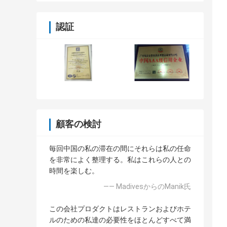
認証
顧客の検討
毎回中国の私の滞在の間にそれらは私の任命
を非常によく整理する。私はこれらの人との
時間を楽しむ。
—— MadivesからのManik氏
この会社プロダクトはレストランおよびホテ
ルのための私達の必要性をほとんどすべて満