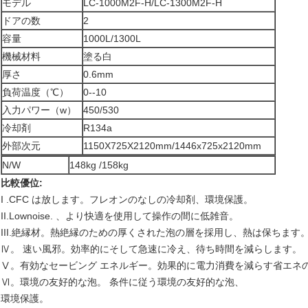
モデル
LC-1000M2F-H/LC-1300M2F-H
ドアの数
2
容量
1000L/1300L
機械材料
塗る白
厚さ
0.6mm
負荷温度（℃）
0--10
入力パワー（w）
450/530
冷却剤
R134a
外部次元
1150X725X2120mm/1446x725x2120mm
N/W
148kg /158kg
比較優位:
I .CFC は放します。フレオンのなしの冷却剤、環境保護。
II.Lownoise. 、より快適を使用して操作の間に低雑音。
III.絶縁材。熱絶縁のための厚くされた泡の層を採用し、熱は保ちます
Ⅳ。 速い風邪。効率的にそして急速に冷え、待ち時間を減らします。
Ⅴ。有効なセービング エネルギー。効果的に電力消費を減らす省エネ
Ⅵ。環境の友好的な泡。 条件に従う環境の友好的な泡、
環境保護。