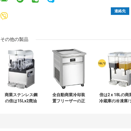
その他の製品
商業ステンレス鋼
全自動商業冷却装
倍は2 x 18Lの商
の倍は15Lx2廃油
置フリーザーの正
冷蔵庫の冷凍庫/
機械の先頭に立つ
方形鍋のタイ様式
ュースの飲料デ
ロール揚げ物のア
スペンサー機械
イス クリーム
タンクに入れま