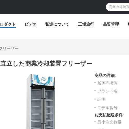
ロダクト
ビデオ
私達について
工場旅行
品質管理
フリーザー
直立した商業冷却装置フリーザー
商品の詳細:
起源の場所:
ブランド名:
証明:
モデル番号:
お支払配送条件:
最小注文数量: