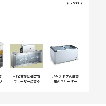
(
0
/ 3000)
業
+2℃商業冷却装置
ガラス ドアの商業
ジ
フリーザー産業冷
箱のフリーザー
ィ
却装置フリーザー
を
1500*450*600/300
す
への +6℃