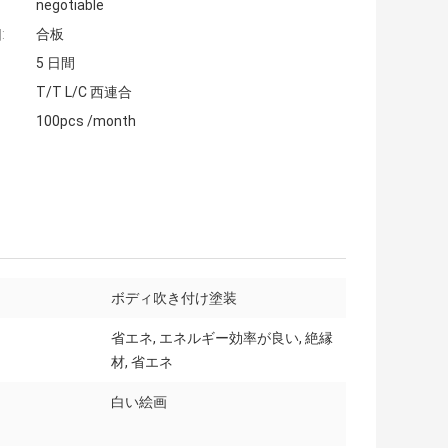
negotiable
:
合板
5 日間
T/T L/C 西連合
100pcs /month
ボディ吹き付け塗装
省エネ, エネルギー効率が良い, 絶縁
材, 省エネ
白い絵画