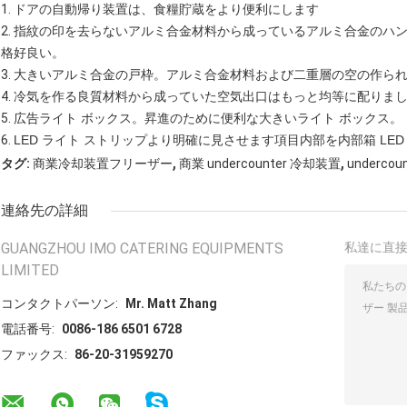
1.
ドアの自動帰り装置は、食糧貯蔵をより便利にします
2.
指紋の印を去らないアルミ合金材料から成っているアルミ合金のハ
格好良い。
3.
大きいアルミ合金の戸枠。アルミ合金材料および二重層の空の作ら
4.
冷気を作る良質材料から成っていた空気出口はもっと均等に配りま
5.
広告ライト ボックス。昇進のために便利な大きいライト ボックス。
6.
LED ライト ストリップより明確に見させます項目内部を内部箱 LED
,
,
タグ:
商業冷却装置フリーザー
商業 undercounter 冷却装置
underc
連絡先の詳細
GUANGZHOU IMO CATERING EQUIPMENTS
私達に直
LIMITED
コンタクトパーソン:
Mr. Matt Zhang
電話番号:
0086-186 6501 6728
ファックス:
86-20-31959270