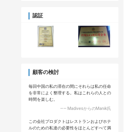
認証
顧客の検討
毎回中国の私の滞在の間にそれらは私の任命
を非常によく整理する。私はこれらの人との
時間を楽しむ。
—— MadivesからのManik氏
この会社プロダクトはレストランおよびホテ
ルのための私達の必要性をほとんどすべて満