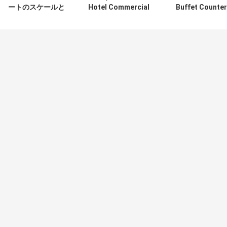
ートのスケールと
Hotel Commercial
Buffet Counter
透明な正方形の食
Kitchen
Crystal Column
糧箱の貯蔵容器
Equipments /
Commercial
Professional
Kitchen
Cooking
Equipments
Equipment