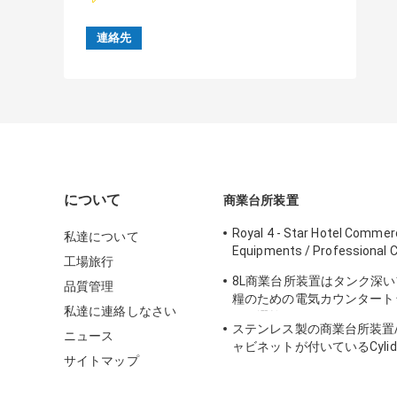
について
商業台所装置
Royal 4 - Star Hotel Commerc
私達について
Equipments / Professional 
工場旅行
Equipment
8L商業台所装置はタンク深
品質管理
糧のための電気カウンタート
私達に連絡しなさい
鍋を選抜します
ステンレス製の商業台所装置/4x1
ニュース
ャビネットが付いているCyli
サイトマップ
イ鍋