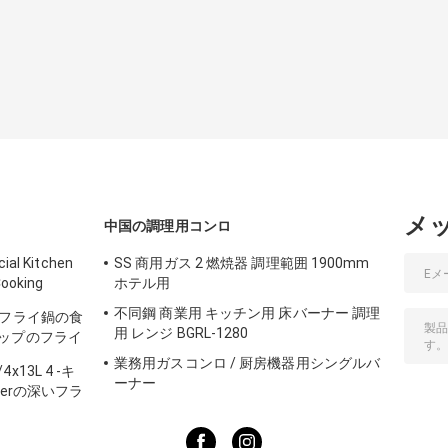
メ
中国の調理用コンロ
ial Kitchen
SS 商用ガス 2 燃焼器 調理範囲 1900mm
Cooking
ホテル用
不同鋼 商業用 キッチン用 床バーナー 調理
いフライ鍋の食
用 レンジ BGRL-1280
ップのフライ
業務用ガスコンロ / 厨房機器用シングルバ
3L 4 -キ
ーナー
derの深いフラ