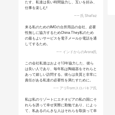
たす、私達は長い時間協力し、互いを好み、
仕事を楽しむ!
—— 氏 Shafaz
来る私のためのIMOの台所用品の会社、必要
性無しに協力するためChina.They私のため
の最もよいサービスを電子メールか電話を通
してするため。
—— インドからのArora氏
この会社私達はおよそ13年協力した、彼ら
は良い人であり、毎年私は陶磁器をそれらと
あって嬉しい訪問する。彼らは良質と非常に
責任がある私達の必要性を満たすために。
—— アリFromスロバキア氏
私は私のリゾートにエチオピアの私の国にそ
れらを誘って幸せ実際に勤勉であり、によっ
て、私あるのんきな人はそれらを取扱って幸